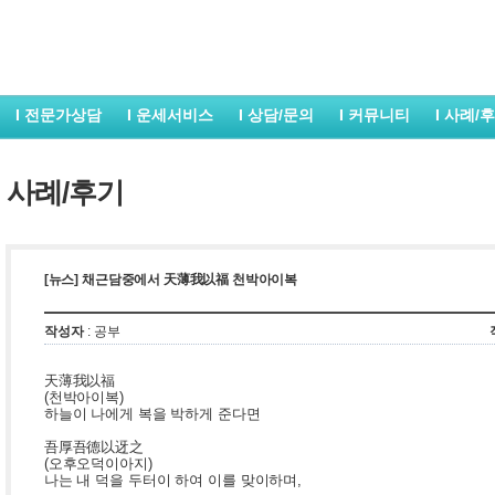
I 전문가상담
I 운세서비스
I 상담/문의
I 커뮤니티
I 사례/
I 사례/후기
[뉴스] 채근담중에서 天薄我以福 천박아이복
작성자
: 공부
天薄我以福
(천박아이복)
하늘이 나에게 복을 박하게 준다면
吾厚吾德以迓之
(오후오덕이아지)
나는 내 덕을 두터이 하여 이를 맞이하며,