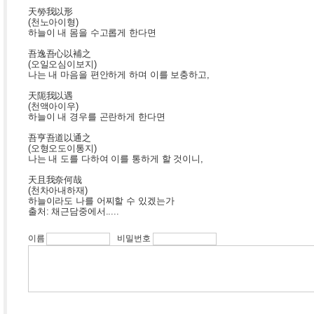
天勞我以形
(천노아이형)
하늘이 내 몸을 수고롭게 한다면
吾逸吾心以補之
(오일오심이보지)
나는 내 마음을 편안하게 하며 이를 보충하고,
天阨我以遇
(천액아이우)
하늘이 내 경우를 곤란하게 한다면
吾亨吾道以通之
(오형오도이통지)
나는 내 도를 다하여 이를 통하게 할 것이니,
天且我奈何哉
(천차아내하재)
하늘이라도 나를 어찌할 수 있겠는가
출처: 채근담중에서.....
이름
비밀번호