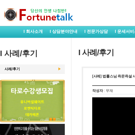
I 회사소개
I 상담분야안내
I 전문가상담
I 운세서비
I 사례/후기
I 사례/후기
사례/후기
[사례] 법률스님 즉문즉설 
작성자
: 무재