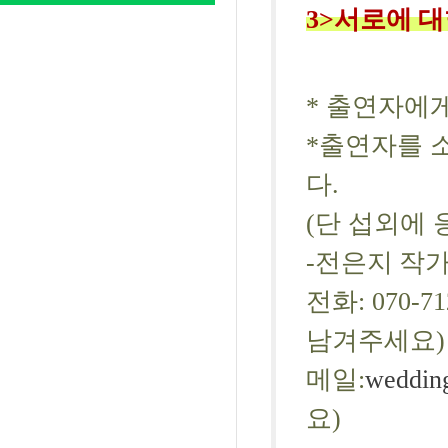
3>
서로에 대
* 출연자에
*
출연자를 
다
.
(
단 섭외에 
-
전은지 작
전화
: 070
남겨주세요)
메일
:
weddin
요)