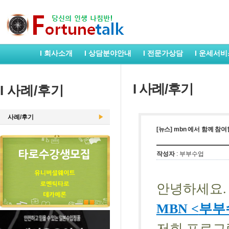
I 회사소개
I 상담분야안내
I 전문가상담
I 운세서비
I 사례/후기
I 사례/후기
사례/후기
[뉴스] mbn 에서 함께 참
작성자
: 부부수업
안녕하세요
.
MBN <
부부
저희 프로그