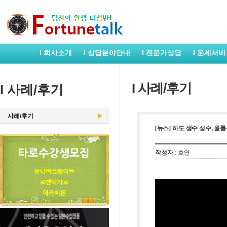
I 회사소개
I 상담분야안내
I 전문가상담
I 운세서비
I 사례/후기
I 사례/후기
사례/후기
[뉴스] 하도 생수 성수, 월
작성자
: 호연